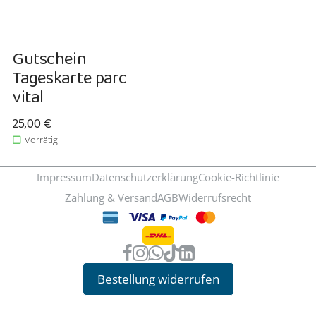
Gutschein
Tageskarte parc
vital
Verkaufspreis: 25,00 €
25,00 €
Vorrätig
Impressum
Datenschutzerklärung
Cookie-Richtlinie
Zahlung & Versand
AGB
Widerrufsrecht
Bestellung widerrufen