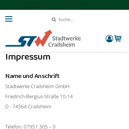
Sicher einkaufen: Ihre Daten verarbeiten wir per SSL
Verschlüsselung
Suche
compon
Impressum
Name und Anschrift
Stadtwerke Crailsheim GmbH
Friedrich-Bergius-Straße 10-14
D - 74564 Crailsheim
Telefon: 07951 305 – 0