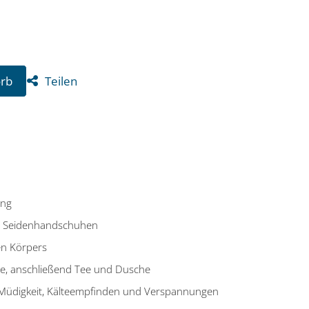
Teilen
orb
ung
it Seidenhandschuhen
n Körpers
, anschließend Tee und Dusche
 Müdigkeit, Kälteempfinden und Verspannungen