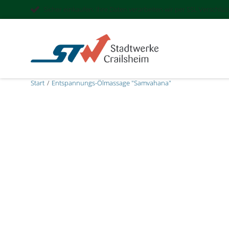
Sicher einkaufen: Ihre Daten verarbeiten wir per SSL Verschlü
Start
Entspannungs-Ölmassage "Samvahana"