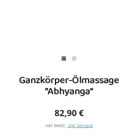
Ganzkörper-Ölmassage
"Abhyanga"
Verkaufspreis: 82,9
82,90 €
inkl. MwSt.
,
zzgl. Versand