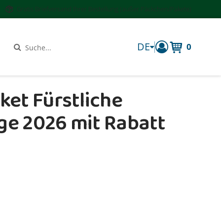
Gratis Briefversand Ihrer Bestellung (außer Päckchen/Pakete)
DE
0
Warenkorb anz
Suche
ket Fürstliche
ge 2026 mit Rabatt
s: 12,00 €