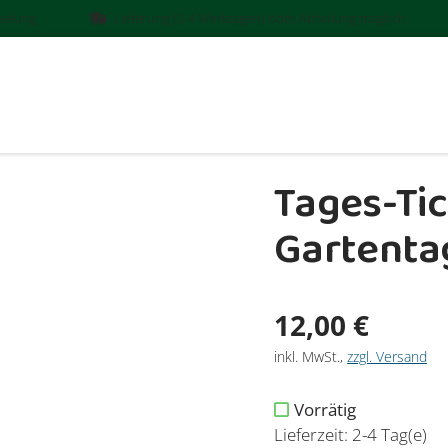
sselung
Lieferung (2-4 Werktagen) oder Abholung möglich
Tages-Tic
Gartenta
Verkaufsprei
12,00 €
inkl. MwSt.
,
zzgl. Versand
Vorrätig
Lieferzeit: 2-4 Tag(e)