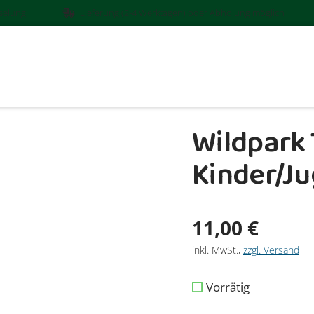
sselung
Lieferung (2-4 Werktagen) oder Abholung möglich
Wildpark
Kinder/Ju
Verkaufsprei
11,00 €
inkl. MwSt.
,
zzgl. Versand
Vorrätig