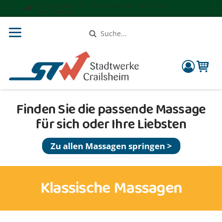
Sicher einkaufen: Ihre Daten verarbeiten wir per SSL
Verschlüsselung
Suche
compon
Finden Sie die passende Massage
für sich oder Ihre Liebsten
Zu allen Massagen springen >
Klassische Massagen