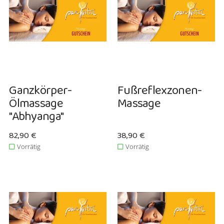
Ganzkörper-
Fußreflexzonen-
Ölmassage
Massage
"Abhyanga"
Verkaufspreis: 82,90 €
82,90 €
Verkaufspreis: 38,90 €
38,90 €
Vorrätig
Vorrätig