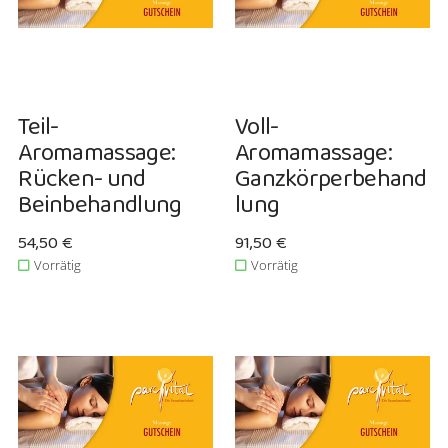
Teil-
Voll-
Aromamassage:
Aromamassage:
Rücken- und
Ganzkörperbehand
Beinbehandlung
lung
Verkaufspreis: 54,50 €
54,50 €
Verkaufspreis: 91,50 €
91,50 €
Vorrätig
Vorrätig