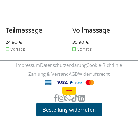
Teilmassage
Vollmassage
Verkaufspreis: 24,90 €
24,90 €
Verkaufspreis: 35,90 €
35,90 €
Vorrätig
Vorrätig
Impressum
Datenschutzerklärung
Cookie-Richtlinie
Zahlung & Versand
AGB
Widerrufsrecht
Bestellung widerrufen