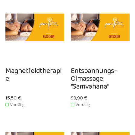
Magnetfeldtherapi
Entspannungs-
e
Ölmassage
"Samvahana"
Verkaufspreis: 15,50 €
15,50 €
Verkaufspreis: 99,90 €
99,90 €
Vorrätig
Vorrätig