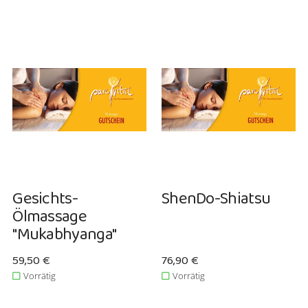
Gesichts-
ShenDo-Shiatsu
Ölmassage
"Mukabhyanga"
Verkaufspreis: 59,50 €
59,50 €
Verkaufspreis: 76,90 €
76,90 €
Vorrätig
Vorrätig